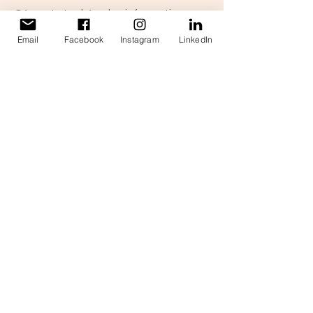
Où sont stockées les informations.
Combien de temps sont conservées
Email
Facebook
Instagram
LinkedIn
les informations.
Comment vous protégez les
informations.
Modifications ou mises à jour de la
Politique de confidentialité.
Cliquez ici
pour des informations plus
détaillées sur comment formuler votre
politique de confidentialité.